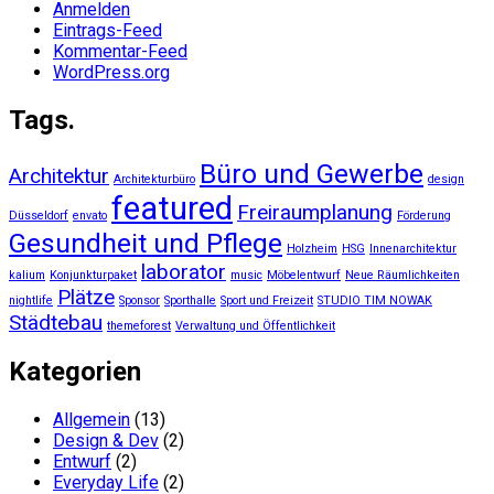
Anmelden
Eintrags-Feed
Kommentar-Feed
WordPress.org
Tags.
Büro und Gewerbe
Architektur
Architekturbüro
design
featured
Freiraumplanung
Düsseldorf
envato
Förderung
Gesundheit und Pflege
Holzheim
HSG
Innenarchitektur
laborator
kalium
Konjunkturpaket
music
Möbelentwurf
Neue Räumlichkeiten
Plätze
nightlife
Sponsor
Sporthalle
Sport und Freizeit
STUDIO TIM NOWAK
Städtebau
themeforest
Verwaltung und Öffentlichkeit
Kategorien
Allgemein
(13)
Design & Dev
(2)
Entwurf
(2)
Everyday Life
(2)