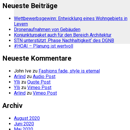
Neueste Beiträge
Wettbewerbsgewinn: Entwicklung eines Wohngebiets in
Levern
Dronenaufnahmen von Gebäuden
Konjunkturpaket auch für den Bereich Architektur
STN unterstützt ‚Phase Nachhaltigkeit‘ des DGNB
#HOAI – Planung ist wertvoll
Neueste Kommentare
John Ive
zu
Fashions fade, style is eternal
Arlind
zu
Audio Post
Ylli
zu
Quote Post
Ylli
zu
Vimeo Post
Arlind
zu
Vimeo Post
Archiv
August 2020
Juni 2020
Mai 2020