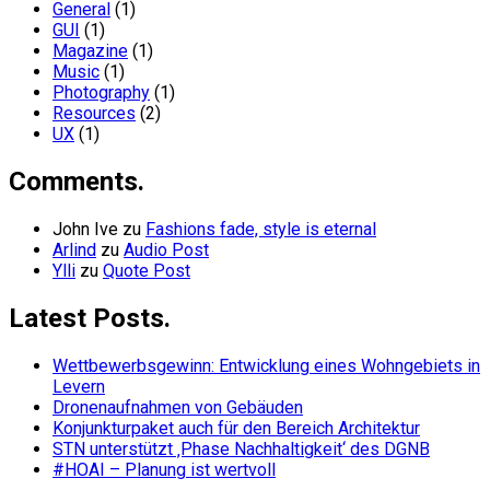
General
(1)
GUI
(1)
Magazine
(1)
Music
(1)
Photography
(1)
Resources
(2)
UX
(1)
Comments.
John Ive
zu
Fashions fade, style is eternal
Arlind
zu
Audio Post
Ylli
zu
Quote Post
Latest Posts.
Wettbewerbsgewinn: Entwicklung eines Wohngebiets in
Levern
Dronenaufnahmen von Gebäuden
Konjunkturpaket auch für den Bereich Architektur
STN unterstützt ‚Phase Nachhaltigkeit‘ des DGNB
#HOAI – Planung ist wertvoll