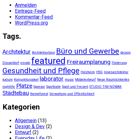
Anmelden
Eintrags-Feed
Kommentar-Feed
WordPress.org
Tags.
Büro und Gewerbe
Architektur
Architekturbüro
design
featured
Freiraumplanung
Düsseldorf
envato
Förderung
Gesundheit und Pflege
Holzheim
HSG
Innenarchitektur
laborator
kalium
Konjunkturpaket
music
Möbelentwurf
Neue Räumlichkeiten
Plätze
nightlife
Sponsor
Sporthalle
Sport und Freizeit
STUDIO TIM NOWAK
Städtebau
themeforest
Verwaltung und Öffentlichkeit
Kategorien
Allgemein
(13)
Design & Dev
(2)
Entwurf
(2)
Everyday Life
(2)