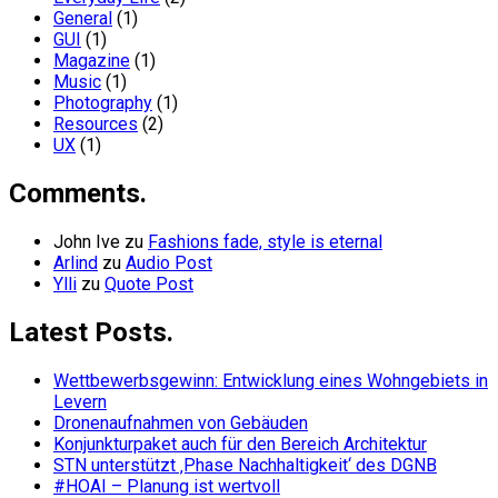
General
(1)
GUI
(1)
Magazine
(1)
Music
(1)
Photography
(1)
Resources
(2)
UX
(1)
Comments.
John Ive
zu
Fashions fade, style is eternal
Arlind
zu
Audio Post
Ylli
zu
Quote Post
Latest Posts.
Wettbewerbsgewinn: Entwicklung eines Wohngebiets in
Levern
Dronenaufnahmen von Gebäuden
Konjunkturpaket auch für den Bereich Architektur
STN unterstützt ‚Phase Nachhaltigkeit‘ des DGNB
#HOAI – Planung ist wertvoll