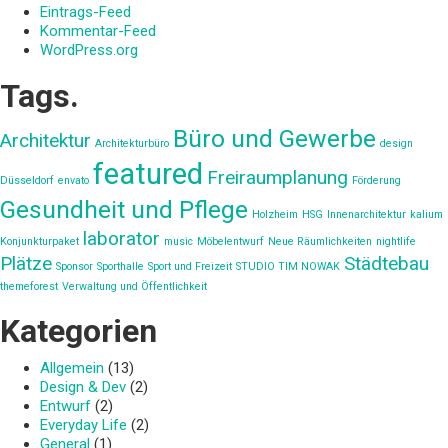
Eintrags-Feed
Kommentar-Feed
WordPress.org
Tags.
Büro und Gewerbe
Architektur
Architekturbüro
design
featured
Freiraumplanung
Düsseldorf
envato
Förderung
Gesundheit und Pflege
Holzheim
HSG
Innenarchitektur
kalium
laborator
Konjunkturpaket
music
Möbelentwurf
Neue Räumlichkeiten
nightlife
Plätze
Städtebau
Sponsor
Sporthalle
Sport und Freizeit
STUDIO TIM NOWAK
themeforest
Verwaltung und Öffentlichkeit
Kategorien
Allgemein
(13)
Design & Dev
(2)
Entwurf
(2)
Everyday Life
(2)
General
(1)