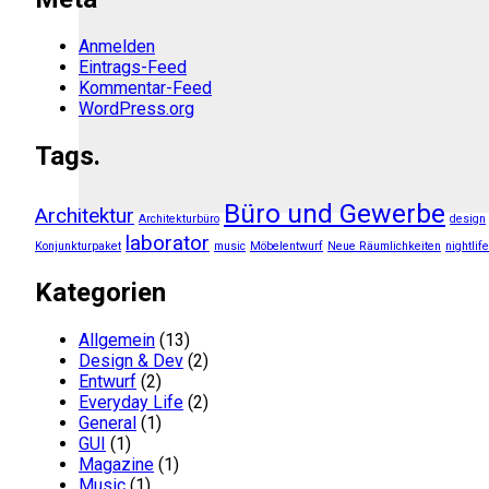
Anmelden
Eintrags-Feed
Kommentar-Feed
WordPress.org
Tags.
Büro und Gewerbe
Architektur
Architekturbüro
design
laborator
Konjunkturpaket
music
Möbelentwurf
Neue Räumlichkeiten
nightlife
Kategorien
Allgemein
(13)
Design & Dev
(2)
Entwurf
(2)
Everyday Life
(2)
General
(1)
GUI
(1)
Magazine
(1)
Music
(1)