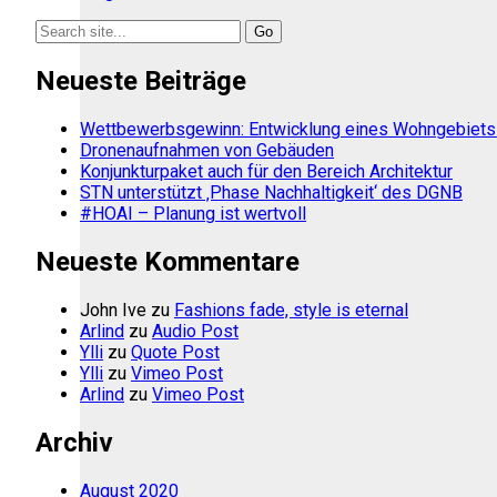
Search
for:
Neueste Beiträge
Wettbewerbsgewinn: Entwicklung eines Wohngebiets 
Dronenaufnahmen von Gebäuden
Konjunkturpaket auch für den Bereich Architektur
STN unterstützt ‚Phase Nachhaltigkeit‘ des DGNB
#HOAI – Planung ist wertvoll
Neueste Kommentare
John Ive
zu
Fashions fade, style is eternal
Arlind
zu
Audio Post
Ylli
zu
Quote Post
Ylli
zu
Vimeo Post
Arlind
zu
Vimeo Post
Archiv
August 2020