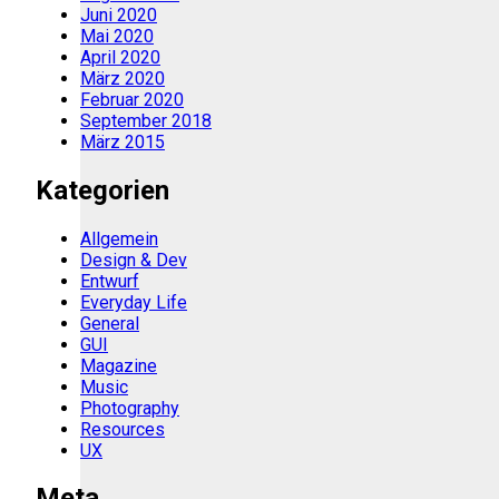
Juni 2020
Mai 2020
April 2020
März 2020
Februar 2020
September 2018
März 2015
Kategorien
Allgemein
Design & Dev
Entwurf
Everyday Life
General
GUI
Magazine
Music
Photography
Resources
UX
Meta