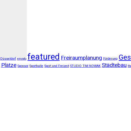
featured
Ges
Freiraumplanung
Düsseldorf
envato
Förderung
Plätze
Städtebau
Sponsor
Sporthalle
Sport und Freizeit
STUDIO TIM NOWAK
th