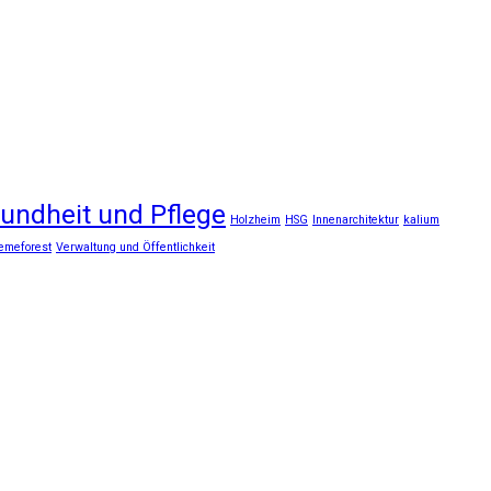
undheit und Pflege
Holzheim
HSG
Innenarchitektur
kalium
emeforest
Verwaltung und Öffentlichkeit