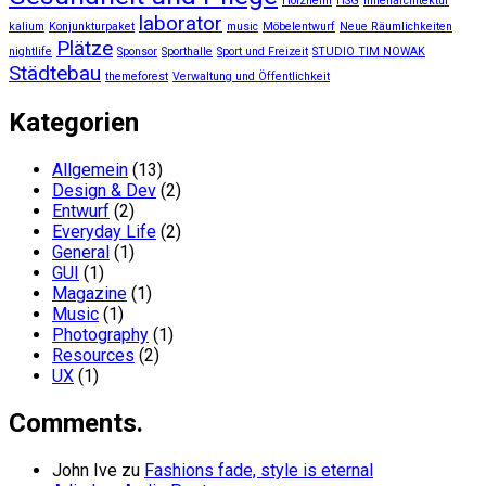
Holzheim
HSG
Innenarchitektur
laborator
kalium
Konjunkturpaket
music
Möbelentwurf
Neue Räumlichkeiten
Plätze
nightlife
Sponsor
Sporthalle
Sport und Freizeit
STUDIO TIM NOWAK
Städtebau
themeforest
Verwaltung und Öffentlichkeit
Kategorien
Allgemein
(13)
Design & Dev
(2)
Entwurf
(2)
Everyday Life
(2)
General
(1)
GUI
(1)
Magazine
(1)
Music
(1)
Photography
(1)
Resources
(2)
UX
(1)
Comments.
John Ive
zu
Fashions fade, style is eternal