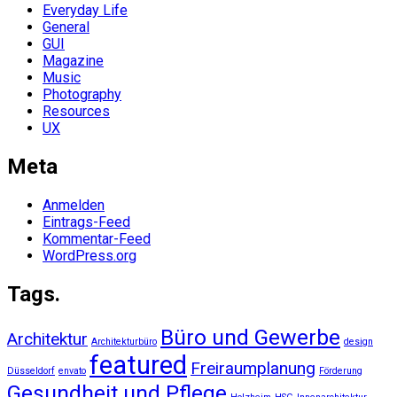
Everyday Life
General
GUI
Magazine
Music
Photography
Resources
UX
Meta
Anmelden
Eintrags-Feed
Kommentar-Feed
WordPress.org
Tags.
Büro und Gewerbe
Architektur
Architekturbüro
design
featured
Freiraumplanung
Düsseldorf
envato
Förderung
Gesundheit und Pflege