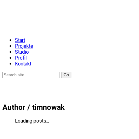
Start
Projekte
Studio
Profil
Kontakt
Author /
timnowak
Loading posts...