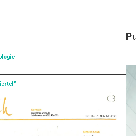
Pu
ologie
ertel“